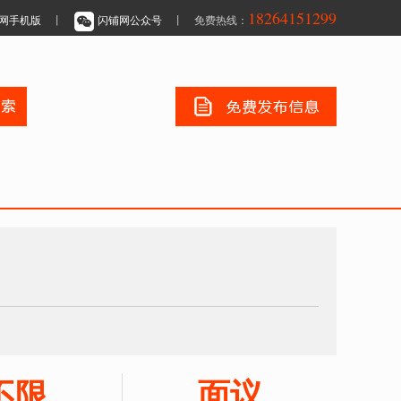
18264151299
网手机版
丨
闪铺网公众号
丨 免费热线：
不限
面议