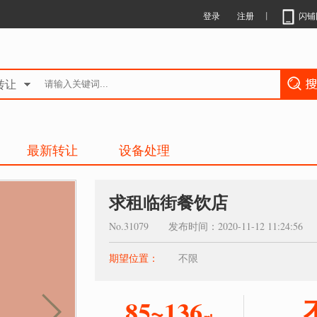
登录
注册
丨
闪铺
转让
最新转让
设备处理
求租临街餐饮店
No.31079 发布时间：2020-11-12 11:24:56
期望位置：
不限
85~136
㎡