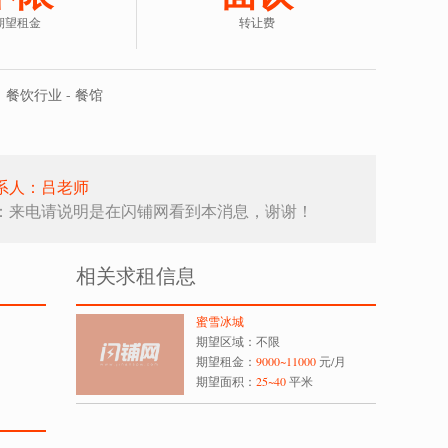
期望租金
转让费
餐饮行业 - 餐馆
系人：吕老师
：来电请说明是在闪铺网看到本消息，谢谢！
相关求租信息
蜜雪冰城
期望区域：不限
期望租金：
9000~11000
元/月
期望面积：
25~40
平米