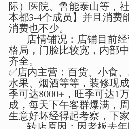
际）医院、鲁能泰山等，
本都3-4个成员】并且消
消费也不少。
‬‎ 店情铺‬‎况：店铺目
格局，门脸比较宽，内部
齐全。
✅店内主营：百货、小食、
水果、烟酒等等，装修现
季可达8000+，旺季可达
成，每天下午客群爆满，
生意好坏经得起考察，下
‬‎ 转店原因：因老板去