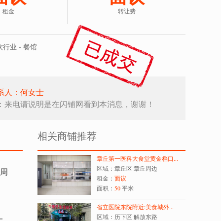
租金
转让费
行业 - 餐馆
系人：何女士
：来电请说明是在闪铺网看到本消息，谢谢！
相关商铺推荐
章丘第一医科大食堂黄金档口...
区域：章丘区 章丘周边
，周
租金：
面议
面积：
50
平米
省立医院东院附近:美食城外...
区域：历下区 解放东路
一