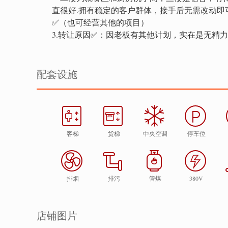
直很好.拥有稳定的客户群体，接手后无需改动即
✅（也可经营其他的项目）
3.转让原因✅：因老板有其他计划，实在是无精
配套设施
客梯
货梯
中央空调
停车位
排烟
排污
管煤
380V
店铺图片