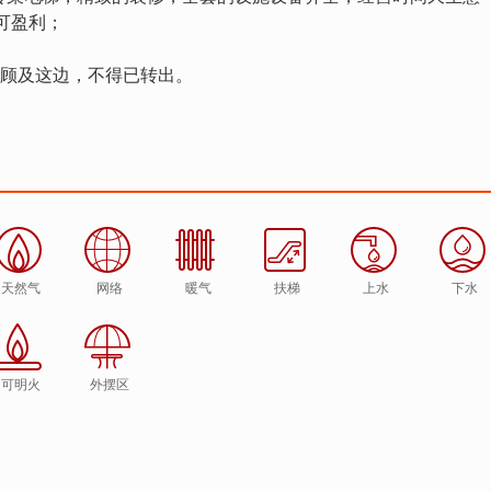
可盈利；
力顾及这边，不得已转出。
天然气
网络
暖气
扶梯
上水
下水
可明火
外摆区