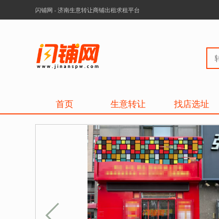
闪铺网 - 济南生意转让商铺出租求租平台
首页
生意转让
找店选址