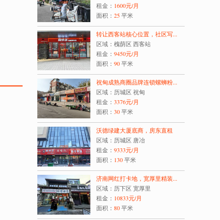
租金：
1600
元/月
面积：
25
平米
转让西客站核心位置，社区写...
区域：槐荫区 西客站
租金：
9450
元/月
面积：
90
平米
祝甸成熟商圈品牌连锁螺蛳粉...
区域：历城区 祝甸
租金：
3376
元/月
面积：
30
平米
沃德绿建大厦底商，房东直租
区域：历城区 唐冶
租金：
9333
元/月
面积：
130
平米
济南网红打卡地，宽厚里精装...
区域：历下区 宽厚里
租金：
10833
元/月
面积：
80
平米