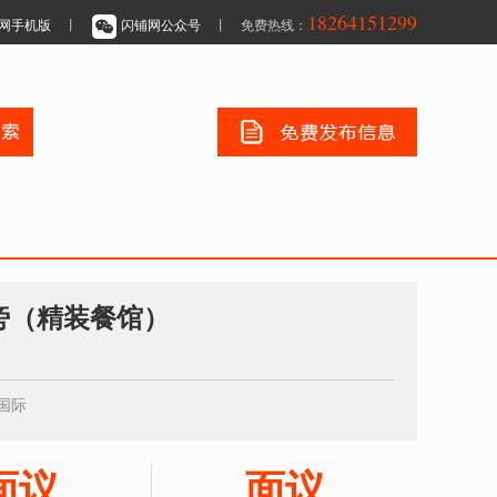
18264151299
网手机版
丨
闪铺网公众号
丨 免费热线：
旁（精装餐馆）
国际
面议
面议