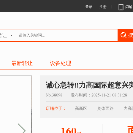
登录
注册
丨
闪铺
转让
最新转让
设备处理
诚心急转‼️力高国际超意兴
No.38098 发布时间：2025-11-21 08:31:28
店铺位于：
高新区 - 奥体西路 - 力高
160
㎡